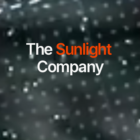
T
h
e
S
u
n
l
i
g
h
t
C
o
m
p
a
n
y